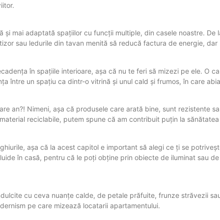
itor.
și mai adaptată spațiilor cu funcții multiple, din casele noastre. De la
izor sau ledurile din tavan menită să reducă factura de energie, dar 
cadența în spațiile interioare, așa că nu te feri să mizezi pe ele. O ca
a între un spațiu ca dintr-o vitrină și unul cald și frumos, în care abia
e an?! Nimeni, așa că produsele care arată bine, sunt rezistente sau
 material reciclabile, putem spune că am contribuit puțin la sănătatea
nghiurile, așa că la acest capitol e important să alegi ce ți se potriveș
uide în casă, pentru că le poți obține prin obiecte de iluminat sau de 
îndulcite cu ceva nuanțe calde, de petale prăfuite, frunze străvezii s
odernism pe care mizează locatarii apartamentului.