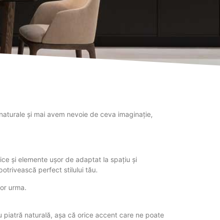
e naturale și mai avem nevoie de ceva imaginație,
ce și elemente ușor de adaptat la spațiu și
potrivească perfect stilului tău.
vor urma.
au piatră naturală, așa că orice accent care ne poate