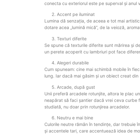
conecta cu exteriorul este pe superval și anul vi
Accent pe iluminat
Lumina dă senzația, de aceea e tot mai artistică 
dotare acea „lumină mică”, de la veioză, aromat
Texturi diferite
Se spune că texturile diferite sunt mărirea și de
un perete acoperit cu lambriuri pot face diferenț
Alegeri durabile
Cum spuneam: cine mai schimbă mobile în fiecar
lung. Iar dacă mai găsim și un obiect creat din
Arcade, după gust
Unii preferă arcadele rotunjite, altora le plac u
neapărat să faci șantier dacă vrei ceva curbe fl
studiată, nu doar prin rotunjirea arcadelor.
Neutru e mai bine
Culorile neutre rămân în tendințe, dar trebuie 
și accentele tari, care accentuează idea de m