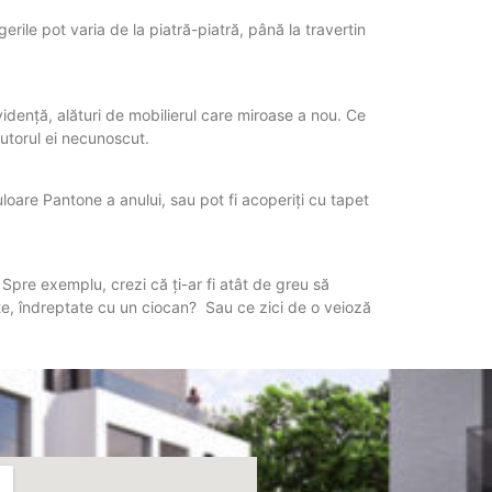
rile pot varia de la piatră-piatră, până la travertin
vidență, alături de mobilierul care miroase a nou. Ce
autorul ei necunoscut.
uloare Pantone a anului, sau pot fi acoperiți cu tapet
Spre exemplu, crezi că ți-ar fi atât de greu să
te, îndreptate cu un ciocan? Sau ce zici de o veioză