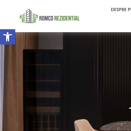
DESPRE 
Deschide bara de unelte