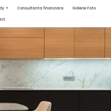
dy
Consultanta financiara
Galerie Foto
act