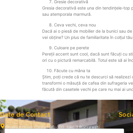
Gresie decorativă
Gresia decorativă este una din tendințele-top pe
sau atemporala marmură.
Ceva vechi, ceva nou
Dacă ai o piesă de mobilier de la bunici sau de
vei obține? Un plus de familiaritate în colțul tă
Culoare pe perete
Pereții accent sunt cool, dacă sunt făcuți cu sti
ori cu o pictură remarcabilă. Totul este să ai î
Făcute cu mâna ta
Știm, poți crede că nu te descurci să realizezi
transformi o măsuță de cafea din sufrageria ve
făcută din casetele vechi pe care nu mai ai und
Date de Contact
Soci
Drumul Gura Calitei 96-100, Sec.3,Bucuresti