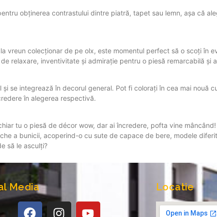
ntru obținerea contrastului dintre piatră, tapet sau lemn, așa că alege
 la vreun colecționar de pe olx, este momentul perfect să o scoți în e
u de relaxare, inventivitate și admirație pentru o piesă remarcabilă și 
l și se integrează în decorul general. Pot fi colorați în cea mai nouă c
ncredere în alegerea respectivă.
 chiar tu o piesă de décor wow, dar ai încredere, pofta vine mâncând! 
che a bunicii, acoperind-o cu sute de capace de bere, modele diferi
e să le asculți?
al Media
Locatie