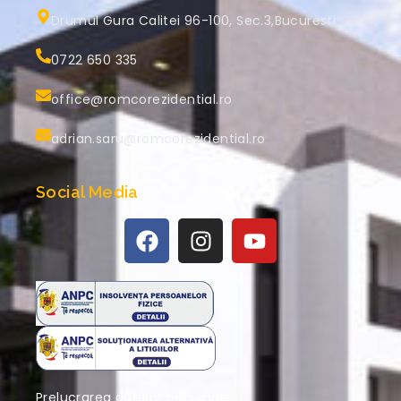
Drumul Gura Calitei 96-100, Sec.3,Bucuresti
0722 650 335
office@romcorezidential.ro
adrian.saru@romcorezidential.ro
Social Media
Prelucrarea datelor personale