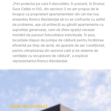
„Prin proiectul pe care îl dezvoltăm, în prezent, în Drumul
Gura Caliței nr.100, din sectorul 3 ne-am propus de la
început ca proprietarii apartamentelor din cel mai nou
ansamblu Romco Rezidențial să nu se confrunte cu astfel
de probleme, așa că arhitecții au gândit apartamente cu
suprafețe generoase, care să ofere spațiul necesar
montării de panouri fotovoltaice individuale. În plus,
locuințele dispun de pompe de căldură pentru încălzirea
eficientă pe timp de iarnă, de aparate de aer condiționat,
pentru climatizarea din sezonul cald și de sisteme de
ventilație cu recuperare de căldură”, a explicat
reprezentantul Romco Rezidențial.
Date de Contact