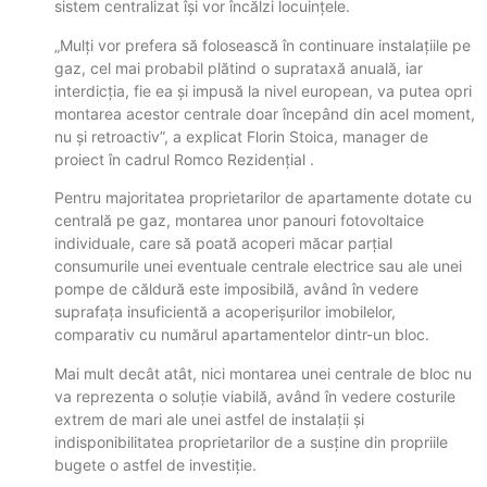
sistem centralizat își vor încălzi locuințele.
„Mulți vor prefera să folosească în continuare instalațiile pe
gaz, cel mai probabil plătind o suprataxă anuală, iar
interdicția, fie ea și impusă la nivel european, va putea opri
montarea acestor centrale doar începând din acel moment,
nu și retroactiv”, a explicat Florin Stoica, manager de
proiect în cadrul Romco Rezidențial .
Pentru majoritatea proprietarilor de apartamente dotate cu
centrală pe gaz, montarea unor panouri fotovoltaice
individuale, care să poată acoperi măcar parțial
consumurile unei eventuale centrale electrice sau ale unei
pompe de căldură este imposibilă, având în vedere
suprafața insuficientă a acoperișurilor imobilelor,
comparativ cu numărul apartamentelor dintr-un bloc.
Mai mult decât atât, nici montarea unei centrale de bloc nu
va reprezenta o soluție viabilă, având în vedere costurile
extrem de mari ale unei astfel de instalații și
indisponibilitatea proprietarilor de a susține din propriile
bugete o astfel de investiție.