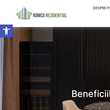
DESPRE 
Deschide bara de unelte
Beneficii