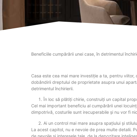
Beneficiile cumpărării unei case, în detrimentul închirie
Casa este cea mai mare investiție a ta, pentru viitor,
dobândirii dreptului de proprietate asupra unui aparta
detrimentul închirierii.
În loc să plătiți chirie, construiți un capital prop
Cel mai important beneficiu al cumpărării unei locuințe
dimpotrivă, costurile sunt irecuperabile și nu vor fi ni
Ai un control mai mare asupra spațiului și stilul
La acest capitol, nu e nevoie de prea multe detalii. Pur
de nevoile și interesele tale, de la depozitare intel