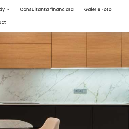
dy
Consultanta financiara
Galerie Foto
act