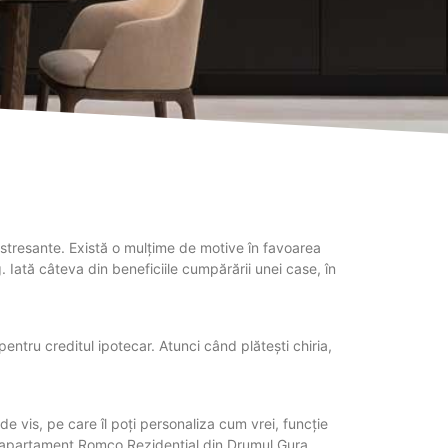
i stresante. Există o mulțime de motive în favoarea
 Iată câteva din beneficiile cumpărării unei case, în
entru creditul ipotecar. Atunci când plătești chiria,
 de vis, pe care îl poți personaliza cum vrei, funcție
are apartament Romco Rezidențial din Drumul Gura