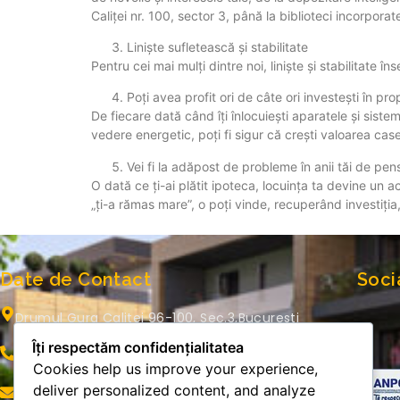
Caliței nr. 100, sector 3, până la biblioteci incorpora
Liniște sufletească și stabilitate
Pentru cei mai mulți dintre noi, liniște și stabilitate î
Poți avea profit ori de câte ori investești în pro
De fiecare dată când îți înlocuiești aparatele și sist
vedere energetic, poți fi sigur că crești valoarea case
Vei fi la adăpost de probleme în anii tăi de pen
O dată ce ți-ai plătit ipoteca, locuința ta devine un a
„ți-a rămas mare”, o poți vinde, recuperând investiț
Date de Contact
Soci
Drumul Gura Calitei 96-100, Sec.3,Bucuresti
Îți respectăm confidențialitatea
0722 650 335
Cookies help us improve your experience,
deliver personalized content, and analyze
office@romcorezidential.ro