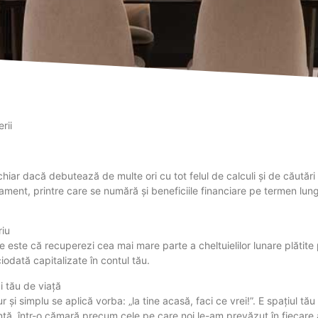
rii
 chiar dacă debutează de multe ori cu tot felul de calculi și de căutăr
ment, printre care se numără și beneficiile financiare pe termen lung.
riu
 este că recuperezi cea mai mare parte a cheltuielilor lunare plătite p
ciodată capitalizate în contul tău.
ui tău de viață
 și simplu se aplică vorba: „la tine acasă, faci ce vrei!”. E spațiul tău
igentă, într-o cămară precum cele pe care noi le-am prevăzut în fiec