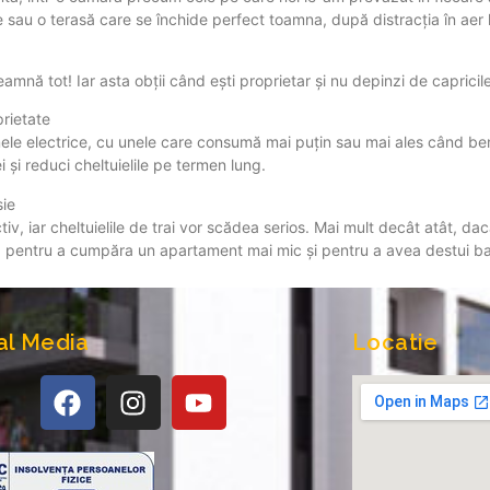
te sau o terasă care se închide perfect toamna, după distracția în aer li
nseamnă tot! Iar asta obții când ești proprietar și nu depinzi de capricil
prietate
emele electrice, cu unele care consumă mai puțin sau mai ales când be
i și reduci cheltuielile pe termen lung.
sie
ctiv, iar cheltuielile de trai vor scădea serios. Mai mult decât atât, 
ia, pentru a cumpăra un apartament mai mic și pentru a avea destui b
al Media
Locatie