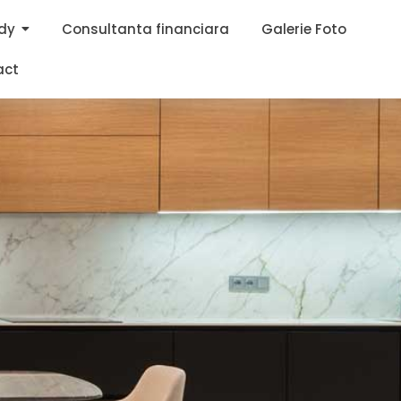
dy
Consultanta financiara
Galerie Foto
act