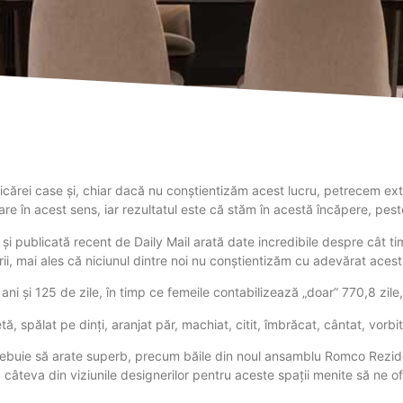
ricărei case și, chiar dacă nu conștientizăm acest lucru, petrecem ext
e în acest sens, iar rezultatul este că stăm în acestă încăpere, peste
e și publicată recent de Daily Mail arată date incredibile despre cât ti
i, mai ales că niciunul dintre noi nu conștientizăm cu adevărat acest
ani și 125 de zile, în timp ce femeile contabilizează „doar” 770,8 zile,
, spălat pe dinți, aranjat păr, machiat, citit, îmbrăcat, cântat, vorbit l
 trebuie să arate superb, precum băile din noul ansamblu Romco Reziden
câteva din viziunile designerilor pentru aceste spații menite să ne of