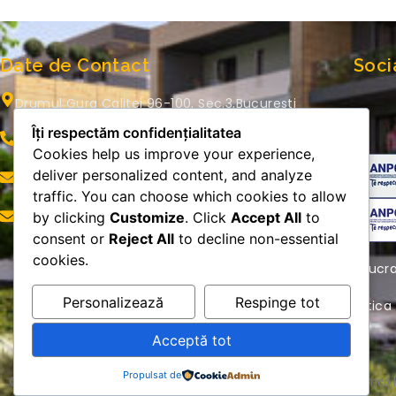
Date de Contact
Soci
Drumul Gura Calitei 96-100, Sec.3,Bucuresti
Îți respectăm confidențialitatea
0722 650 335
Cookies help us improve your experience,
deliver personalized content, and analyze
office@romcorezidential.ro
traffic. You can choose which cookies to allow
by clicking
Customize
. Click
Accept All
to
adrian.saru@romcorezidential.ro
consent or
Reject All
to decline non-essential
cookies.
Prelucr
Personalizează
Respinge tot
Politic
Acceptă tot
Propulsat de
© Copyright 2018 – 2025 by
Complex Rezidential Bucuresti – Romco R