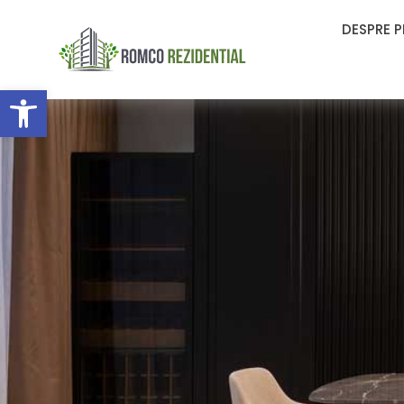
DESPRE 
Deschide bara de unelte