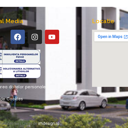
al Media
Locatie
area datelor personale
a de Cookies
ezidential | Creat de
irhdesign.ro