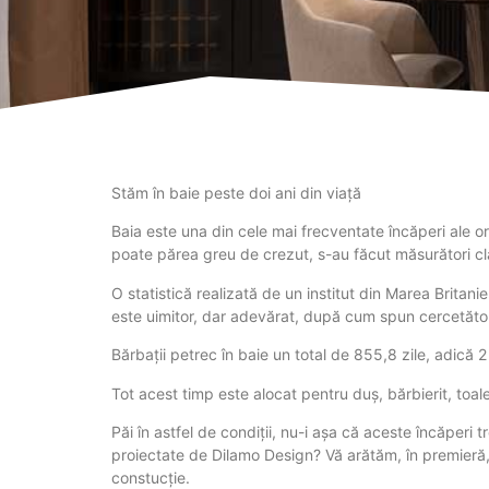
Stăm în baie peste doi ani din viață
Baia este una din cele mai frecventate încăperi ale o
poate părea greu de crezut, s-au făcut măsurători clar
O statistică realizată de un institut din Marea Britani
este uimitor, dar adevărat, după cum spun cercetători
Bărbații petrec în baie un total de 855,8 zile, adică 2 
Tot acest timp este alocat pentru duș, bărbierit, toaletă
Păi în astfel de condiții, nu-i așa că aceste încăperi
proiectate de Dilamo Design? Vă arătăm, în premieră, 
constucție.