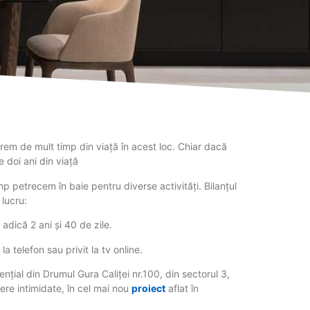
rem de mult timp din viață în acest loc. Chiar dacă
 doi ani din viață
mp petrecem în baie pentru diverse activități. Bilanțul
 lucru:
 adică 2 ani și 40 de zile.
a telefon sau privit la tv online.
țial din Drumul Gura Caliței nr.100, din sectorul 3,
ere intimidate, în cel mai nou
proiect
aflat în