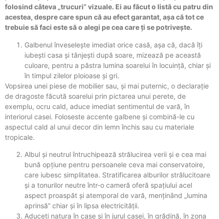
folosind câteva „trucuri” vizuale. Ei au făcut o listă cu patru din
acestea, despre care spun că au efect garantat, așa că tot ce
trebuie să faci este să o alegi pe cea care ți se potrivește.
Galbenul înveselește imediat orice casă, așa că, dacă îți
iubești casa și tânjești după soare, mizează pe această
culoare, pentru a păstra lumina soarelui în locuință, chiar și
în timpul zilelor ploioase și gri.
Vopsirea unei piese de mobilier sau, și mai puternic, o declarație
de dragoste făcută soarelui prin pictarea unui perete, de
exemplu, ocru cald, aduce imediat sentimentul de vară, în
interiorul casei. Foloseste accente galbene și combină-le cu
aspectul cald al unui decor din lemn închis sau cu materiale
tropicale.
Albul și neutrul întruchipează strălucirea verii și e cea mai
bună opțiune pentru persoanele ceva mai conservatoire,
care iubesc simplitatea. Stratificarea alburilor strălucitoare
și a tonurilor neutre într-o cameră oferă spațiului acel
aspect proaspăt și atemporal de vară, menținând „lumina
aprinsă” chiar și în lipsa electricității.
Aduceți natura în case și în jurul casei, în grădină, în zona