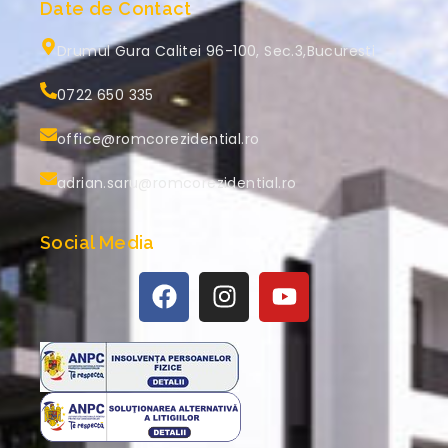
Date de Contact
Drumul Gura Calitei 96-100, Sec.3,Bucuresti
0722 650 335
office@romcorezidential.ro
adrian.saru@romcorezidential.ro
Social Media