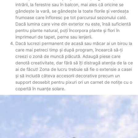
intrării, la ferestre sau în balcon, mai ales că oricine se
gândește la vară, se gândește la toate florile și verdeața
frumoase care înfloresc pe tot parcursul sezonului cald.
Dacă lumina care vine din exterior nu este, însă suficientă
pentru plante natural, poți încorpora plante și flori în
imprimeuri de tapet, perne sau lenjerii.
Dacă lucrezi permanent de acasă sau măcar ai un birou la
care mai petreci timp și după program, încearcă să-ți
creezi o zonă de muncă plăcută. Adaugă piese care
denotă creativitate, dar fără să îți distragă atenția de la ce
ai de făcut! Zona de lucru trebuie să fie o extensie a casei
și să includă câteva accesorii decorative precum un
support deosebit pentru pixuri ori un carnet de notițe cu o
copertă în nuanțe solare.