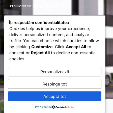
Prelucrarea datelor personale
Politica de Cookies
Îți respectăm confidențialitatea
Locatie
Cookies help us improve your experience,
deliver personalized content, and analyze
traffic. You can choose which cookies to allow
by clicking
Customize
. Click
Accept All
to
consent or
Reject All
to decline non-essential
cookies.
Personalizează
Respinge tot
Acceptă tot
© Copyright 2018 – 2025 by
Complex Rezidential Bucuresti –
Romco Rezidential | Creat de
irhdesign.ro
Propulsat de