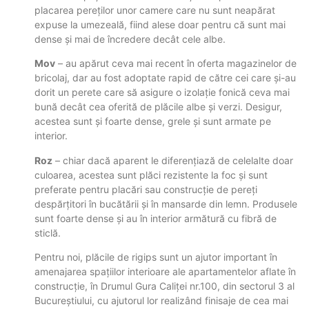
placarea pereților unor camere care nu sunt neapărat
expuse la umezeală, fiind alese doar pentru că sunt mai
dense și mai de încredere decât cele albe.
Mov
– au apărut ceva mai recent în oferta magazinelor de
bricolaj, dar au fost adoptate rapid de către cei care și-au
dorit un perete care să asigure o izolație fonică ceva mai
bună decât cea oferită de plăcile albe și verzi. Desigur,
acestea sunt și foarte dense, grele și sunt armate pe
interior.
Roz
– chiar dacă aparent le diferențiază de celelalte doar
culoarea, acestea sunt plăci rezistente la foc și sunt
preferate pentru placări sau construcție de pereți
despărțitori în bucătării și în mansarde din lemn. Produsele
sunt foarte dense și au în interior armătură cu fibră de
sticlă.
Pentru noi, plăcile de rigips sunt un ajutor important în
amenajarea spațiilor interioare ale apartamentelor aflate în
construcție, în Drumul Gura Caliței nr.100, din sectorul 3 al
Bucureștiului, cu ajutorul lor realizând finisaje de cea mai