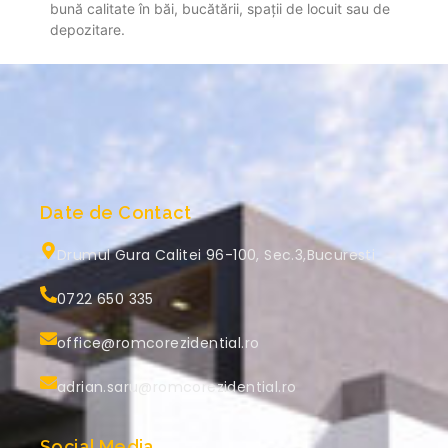
bună calitate în băi, bucătării, spații de locuit sau de
depozitare.
Date de Contact
Drumul Gura Calitei 96-100, Sec.3,Bucuresti
0722 650 335
office@romcorezidential.ro
adrian.saru@romcorezidential.ro
Social Media