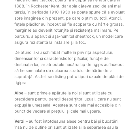
1888, în Rockester Kent, dar abia câteva zeci de ani mai
târziu, în perioada 1910-1930 se poate spune că a evoluat
spre imaginea din prezent, pe care o știm cu toții. Atunci,
fețele plăcilor au început să fie acoperite cu hârtie groasă,
marginile au devenit rotunjite și rezistența mai mare. Pe
parcurs, a apărut și așa-numitul sheetrock, un model care
asigura rezistență la instalare și la foc.
De atunci s-au schimbat multe în privința aspectului,
dimensiunilor și caracteristicilor plăcilor, funcție de
destinația lor, iar atributele fiecărui tip de rigips au început
să fie semnalate de culoarea stratului de hârtie de la
suprafață. Astfel, se disting patru tipuri uzuale de plăci de
rigips:
Albe
– sunt primele apărute la noi si sunt utilizate cu
precădere pentru pereții despărțitori uzuali, care nu sunt
expuși la umezeală. Acestea sunt cele mai accesibile din
punct de vedere al prețului și cele mai ușoare.
Verzi
– au fost întotdeauna alese pentru băi și bucătării,
însă nu de puține ori sunt utilizate și la separarea sau la