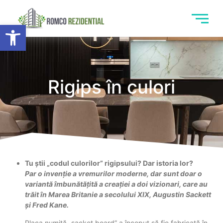
Deschide bara de unelte
Rigips în culori
Tu știi „codul culorilor” rigipsului? Dar istoria lor?
Par o invenție a vremurilor moderne,
dar sunt doar o
variantă îmbunătățită a creației a doi vizionari, care au
trăit în Marea Britanie a secolului XIX, Augustin Sackett
și Fred Kane.
Placa numită „sacket board” a început să fie fabricată în