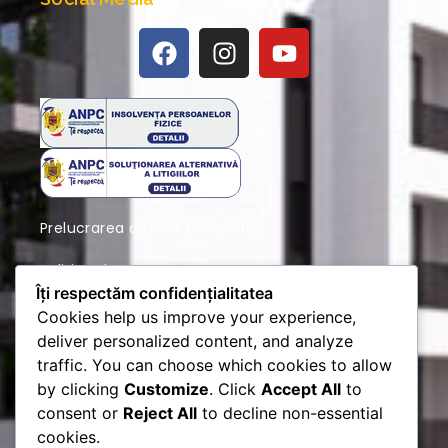
Prelucrarea datelor personale
Politica de Cookies
Îți respectăm confidențialitatea
Locatie
Cookies help us improve your experience,
deliver personalized content, and analyze
traffic. You can choose which cookies to allow
by clicking
Customize
. Click
Accept All
to
consent or
Reject All
to decline non-essential
cookies.